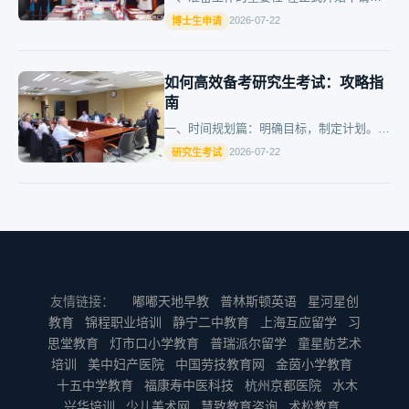
前，你需要对目标学校和导师进行充分了
2026-07-22
博士生申请
解。这包括研究各个项目的录取标准、教授
的研究方向以及学校的排名等…
如何高效备考研究生考试：攻略指
南
一、时间规划篇：明确目标，制定计划。
根据历年考研时间表，提前准备。 分阶段
2026-07-22
研究生考试
设置复习任务，确保全面覆盖知识点。
二、资料选择篇：精选教…
友情链接：
嘟嘟天地早教
普林斯顿英语
星河星创
教育
锦程职业培训
静宁二中教育
上海互应留学
习
思堂教育
灯市口小学教育
普瑞派尔留学
童星舫艺术
培训
美中妇产医院
中国劳技教育网
金茵小学教育
十五中学教育
福康寿中医科技
杭州京都医院
水木
兴华培训
少儿美术网
慧致教育咨询
术松教育