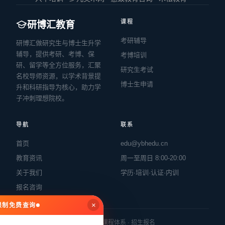
课程
研博汇教育
考研辅导
研博汇做研究生与博士生升学
辅导，提供考研、考博、保
考博培训
研、留学等全方位服务，汇聚
研究生考试
名校导师资源，以学术背景提
博士生申请
升和科研指导为核心，助力学
子冲刺理想院校。
导航
联系
首页
edu@ybhedu.cn
教育资讯
周一至周日 8:00-20:00
关于我们
学历·培训·认证·内训
报名咨询
×
无限制免费查询
© 2026 研博汇教育 · 教育培训 · 课程体系 · 招生报名