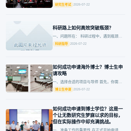
楚自己的方向。无论是学术还是专业学位，
2026-07-22
研究生考试
明确目标是第一步。 然后，根据时间安排
来调整复习进度。比如，你…
科研路上如何高效突破瓶颈？
一、问题所在： 科研过程中，遇到瓶颈是
常有的事。从选题到实验设计再到数据分
2026-07-22
科研指导
析，每一个环节都可能成为阻碍。 二、现
状分析： 以数据为例，在2…
如何成功申请海外博士？博士生申
请攻略
一、选择合适的项目与导师 首先，你需要
明确自己的研究方向，并且找到相关领域的
2026-07-22
博士生申请
顶级学者担任你的指导老师。这一步骤至关
重要，因为一个好的导师不…
如何成功申请到博士学位？这是一
个让无数研究生梦寐以求的目标，
但在实际操作中却充满挑战。
一、准备工作的重要性 在正式开始申请之